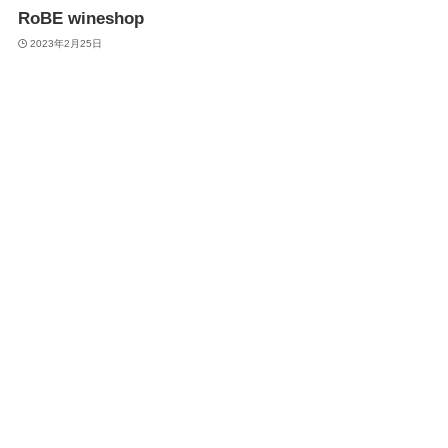
RoBE wineshop
2023年2月25日
Robe wine
chablis grandcru
2022年7月12日